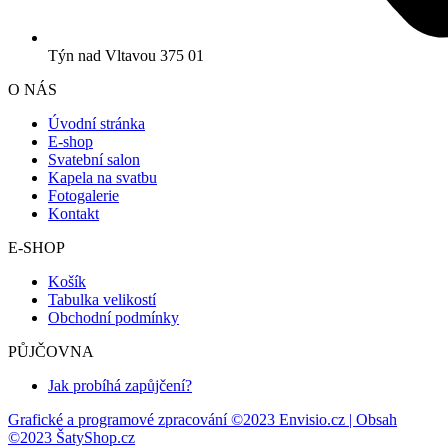
Týn nad Vltavou 375 01
O NÁS
Úvodní stránka
E-shop
Svatební salon
Kapela na svatbu
Fotogalerie
Kontakt
E-SHOP
Košík
Tabulka velikostí
Obchodní podmínky
PŮJČOVNA
Jak probíhá zapůjčení?
Grafické a programové zpracování ©2023 Envisio.cz | Obsah
©2023 ŠatyShop.cz