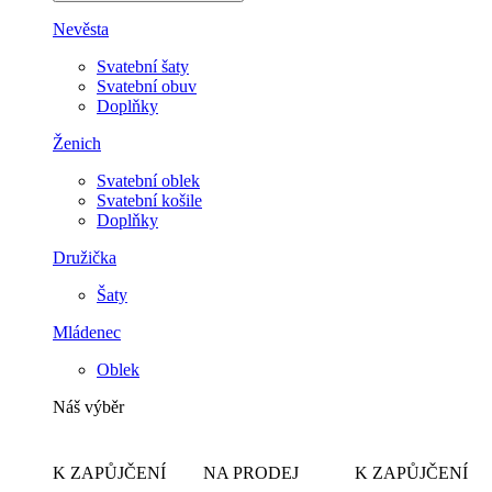
Nevěsta
Svatební šaty
Svatební obuv
Doplňky
Ženich
Svatební oblek
Svatební košile
Doplňky
Družička
Šaty
Mládenec
Oblek
Náš výběr
K ZAPŮJČENÍ
NA PRODEJ
K ZAPŮJČENÍ