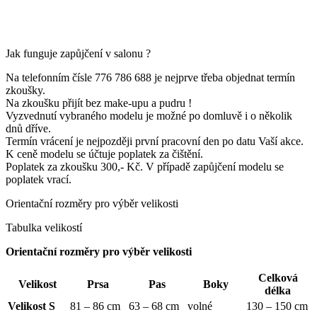
Jak funguje zapůjčení v salonu ?
Na telefonním čísle 776 786 688 je nejprve třeba objednat termín
zkoušky.
Na zkoušku přijít bez make-upu a pudru !
Vyzvednutí vybraného modelu je možné po domluvě i o několik
dnů dříve.
Termín vrácení je nejpozději první pracovní den po datu Vaší akce.
K ceně modelu se účtuje poplatek za čištění.
Poplatek za zkoušku 300,- Kč. V případě zapůjčení modelu se
poplatek vrací.
Orientační rozměry pro výběr velikosti
Tabulka velikostí
Orientační rozměry pro výběr velikosti
Celková
Velikost
Prsa
Pas
Boky
délka
Velikost S
81 – 86 cm
63 – 68 cm
volné
130 – 150 cm