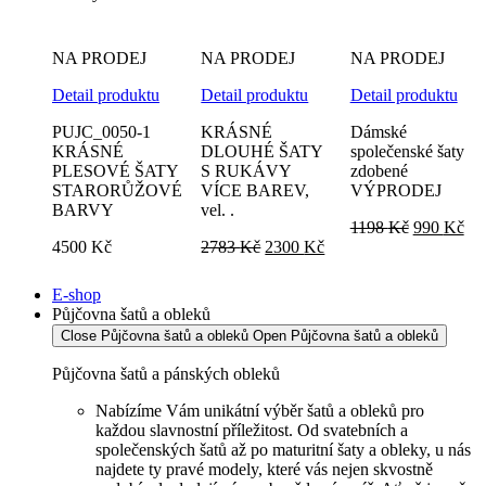
NA PRODEJ
NA PRODEJ
NA PRODEJ
Detail produktu
Detail produktu
Detail produktu
PUJC_0050-1
KRÁSNÉ
Dámské
KRÁSNÉ
DLOUHÉ ŠATY
společenské šaty
PLESOVÉ ŠATY
S RUKÁVY
zdobené
STARORŮŽOVÉ
VÍCE BAREV,
VÝPRODEJ
BARVY
vel. .
Původní
Akt
1198
Kč
990
Kč
Původní
Aktuální
cena
ce
4500
Kč
2783
Kč
2300
Kč
cena
cena
byla:
je:
byla:
je:
1198 Kč.
99
E-shop
2783 Kč.
2300 Kč.
Půjčovna šatů a obleků
Close Půjčovna šatů a obleků
Open Půjčovna šatů a obleků
Půjčovna šatů a pánských obleků
Nabízíme Vám unikátní výběr šatů a obleků pro
každou slavnostní příležitost. Od svatebních a
společenských šatů až po maturitní šaty a obleky, u nás
najdete ty pravé modely, které vás nejen skvostně