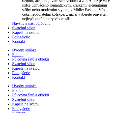
ozdobí, ale dodají vám sebevědomí a zář. Ať už je vaše
srdce uchváceno romantickými krajkami, elegantními
střihy nebo moderním stylem, v Müller Fashion Vás
čeká neodolatelná kolekce, z níž si vyberete právě ten
nejlepší outfit, který vás zazářit.
Navštivte naši půjčovnu
Svatební salon
Kapela na svatbu
Fotogalerie
Kontakt
Úvodní stránka
E-shop
Půjčovna šatů a obleků
Svatební salon
Kapela na svatbu
Fotogalerie
Kontakt
Úvodní stránka
E-shop
Půjčovna šatů a obleků
Svatební salon
Kapela na svatbu
Fotogalerie