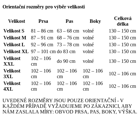
Orientační rozměry pro výběr velikosti
Celková
Velikost
Prsa
Pas
Boky
délka
Velikost S
81 – 86 cm
63 – 68 cm
volné
130 – 150 cm
Velikost M
87 – 91 cm
68 – 76 cm
volné
130 – 150 cm
Velikost L
92 – 96 cm
73 – 78 cm
volné
130 – 150 cm
Velikost XL
97 – 101 cm
do 83 cm
volné
130 – 150 cm
Velikost
102 – 106
do 90 cm
volné
130 – 150 cm
XXL
cm
Velikost
102 – 106
102 – 106
102 – 106
102 – 106 cm
3XL
cm
cm
cm
Velikost
102 – 106
102 – 106
102 – 106
102 – 106 cm
4XL
cm
cm
cm
UVEDENÉ ROZMĚRY JSOU POUZE ORIENTAČNÍ - V
KAŽDÉM PŘÍPADĚ VYŽADUJEME PO ZÁKAZNICI, ABY
NÁM ZASLALA MÍRY: OBVOD PRSA, PAS, BOKY, VÝŠKA.