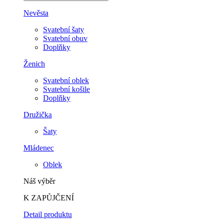
Nevěsta
Svatební šaty
Svatební obuv
Doplňky
Ženich
Svatební oblek
Svatební košile
Doplňky
Družička
Šaty
Mládenec
Oblek
Náš výběr
K ZAPŮJČENÍ
Detail produktu