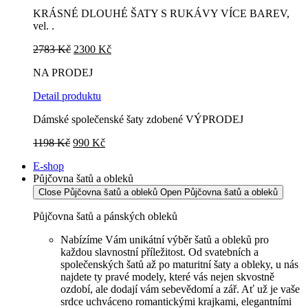
KRÁSNÉ DLOUHÉ ŠATY S RUKÁVY VÍCE BAREV,
vel. .
Původní
Aktuální
2783
Kč
2300
Kč
cena
cena
NA PRODEJ
byla:
je:
2783 Kč.
2300 Kč.
Detail produktu
Dámské společenské šaty zdobené VÝPRODEJ
Původní
Aktuální
1198
Kč
990
Kč
cena
cena
E-shop
byla:
je:
Půjčovna šatů a obleků
1198 Kč.
990 Kč.
Close Půjčovna šatů a obleků
Open Půjčovna šatů a obleků
Půjčovna šatů a pánských obleků
Nabízíme Vám unikátní výběr šatů a obleků pro
každou slavnostní příležitost. Od svatebních a
společenských šatů až po maturitní šaty a obleky, u nás
najdete ty pravé modely, které vás nejen skvostně
ozdobí, ale dodají vám sebevědomí a zář. Ať už je vaše
srdce uchváceno romantickými krajkami, elegantními