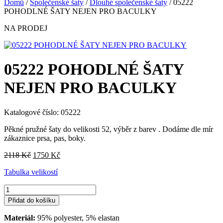
Domů
/
Společenské šaty
/
Dlouhé společenské šaty
/ 05222
POHODLNÉ ŠATY NEJEN PRO BACULKY
NA PRODEJ
05222 POHODLNÉ ŠATY
NEJEN PRO BACULKY
Katalogové číslo: 05222
Pěkné pružné šaty do velikosti 52, výběr z barev . Dodáme dle mír
zákaznice prsa, pas, boky.
Původní
Aktuální
2118
Kč
1750
Kč
cena
cena
Tabulka velikostí
byla:
je:
2118 Kč.
1750 Kč.
05222
POHODLNÉ
Přidat do košíku
ŠATY
NEJEN
Materiál:
95% polyester, 5% elastan