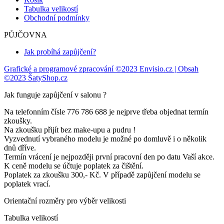
Tabulka velikostí
Obchodní podmínky
PŮJČOVNA
Jak probíhá zapůjčení?
Grafické a programové zpracování ©2023 Envisio.cz | Obsah
©2023 ŠatyShop.cz
Jak funguje zapůjčení v salonu ?
Na telefonním čísle 776 786 688 je nejprve třeba objednat termín
zkoušky.
Na zkoušku přijít bez make-upu a pudru !
Vyzvednutí vybraného modelu je možné po domluvě i o několik
dnů dříve.
Termín vrácení je nejpozději první pracovní den po datu Vaší akce.
K ceně modelu se účtuje poplatek za čištění.
Poplatek za zkoušku 300,- Kč. V případě zapůjčení modelu se
poplatek vrací.
Orientační rozměry pro výběr velikosti
Tabulka velikostí