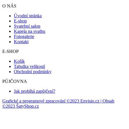
O NÁS
Úvodní stránka
E-shop
Svatební salon
Kapela na svatbu
Fotogalerie
Kontakt
E-SHOP
Košík
Tabulka velikostí
Obchodní podmínky
PŮJČOVNA
Jak probíhá zapůjčení?
Grafické a programové zpracování ©2023 Envisio.cz | Obsah
©2023 ŠatyShop.cz