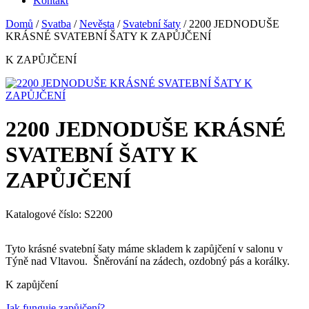
Kontakt
Domů
/
Svatba
/
Nevěsta
/
Svatební šaty
/ 2200 JEDNODUŠE
KRÁSNÉ SVATEBNÍ ŠATY K ZAPŮJČENÍ
K ZAPŮJČENÍ
2200 JEDNODUŠE KRÁSNÉ
SVATEBNÍ ŠATY K
ZAPŮJČENÍ
Katalogové číslo: S2200
Tyto krásné svatební šaty máme skladem k zapůjčení v salonu v
Týně nad Vltavou. Šněrování na zádech, ozdobný pás a korálky.
K zapůjčení
Jak funguje zapůjčení?