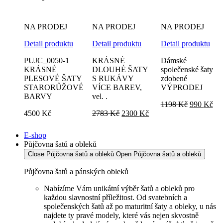
NA PRODEJ
NA PRODEJ
NA PRODEJ
Detail produktu
Detail produktu
Detail produktu
PUJC_0050-1
KRÁSNÉ
Dámské
KRÁSNÉ
DLOUHÉ ŠATY
společenské šaty
PLESOVÉ ŠATY
S RUKÁVY
zdobené
STARORŮŽOVÉ
VÍCE BAREV,
VÝPRODEJ
BARVY
vel. .
Původní
Akt
1198
Kč
990
Kč
Původní
Aktuální
cena
ce
4500
Kč
2783
Kč
2300
Kč
cena
cena
byla:
je:
byla:
je:
1198 Kč.
99
E-shop
2783 Kč.
2300 Kč.
Půjčovna šatů a obleků
Close Půjčovna šatů a obleků
Open Půjčovna šatů a obleků
Půjčovna šatů a pánských obleků
Nabízíme Vám unikátní výběr šatů a obleků pro
každou slavnostní příležitost. Od svatebních a
společenských šatů až po maturitní šaty a obleky, u nás
najdete ty pravé modely, které vás nejen skvostně