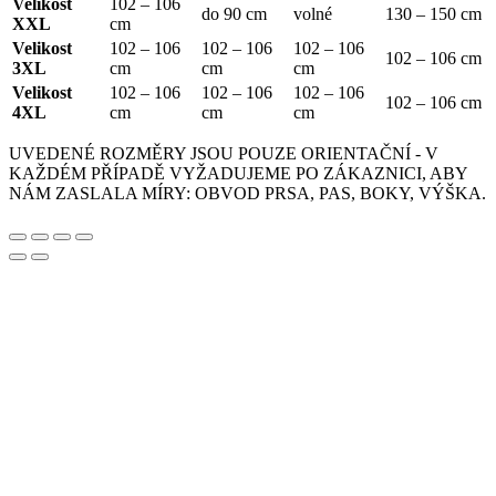
Velikost
102 – 106
do 90 cm
volné
130 – 150 cm
XXL
cm
Velikost
102 – 106
102 – 106
102 – 106
102 – 106 cm
3XL
cm
cm
cm
Velikost
102 – 106
102 – 106
102 – 106
102 – 106 cm
4XL
cm
cm
cm
UVEDENÉ ROZMĚRY JSOU POUZE ORIENTAČNÍ - V
KAŽDÉM PŘÍPADĚ VYŽADUJEME PO ZÁKAZNICI, ABY
NÁM ZASLALA MÍRY: OBVOD PRSA, PAS, BOKY, VÝŠKA.