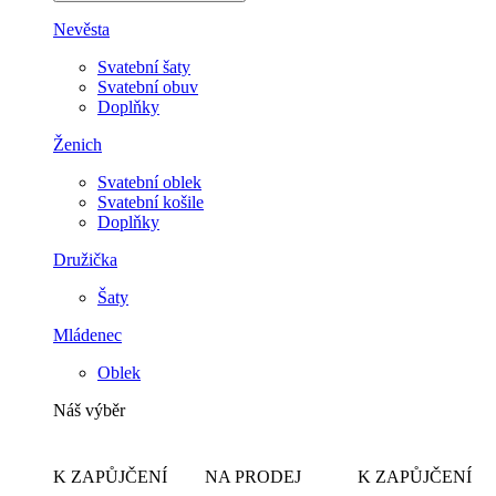
Nevěsta
Svatební šaty
Svatební obuv
Doplňky
Ženich
Svatební oblek
Svatební košile
Doplňky
Družička
Šaty
Mládenec
Oblek
Náš výběr
K ZAPŮJČENÍ
NA PRODEJ
K ZAPŮJČENÍ