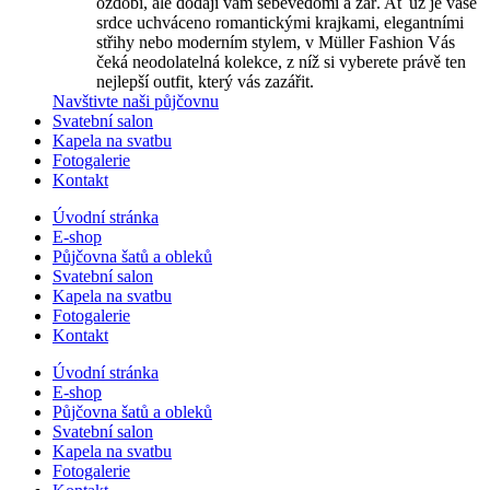
ozdobí, ale dodají vám sebevědomí a zář. Ať už je vaše
srdce uchváceno romantickými krajkami, elegantními
střihy nebo moderním stylem, v Müller Fashion Vás
čeká neodolatelná kolekce, z níž si vyberete právě ten
nejlepší outfit, který vás zazářit.
Navštivte naši půjčovnu
Svatební salon
Kapela na svatbu
Fotogalerie
Kontakt
Úvodní stránka
E-shop
Půjčovna šatů a obleků
Svatební salon
Kapela na svatbu
Fotogalerie
Kontakt
Úvodní stránka
E-shop
Půjčovna šatů a obleků
Svatební salon
Kapela na svatbu
Fotogalerie