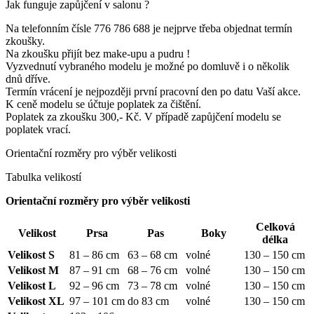
Jak funguje zapůjčení v salonu ?
Na telefonním čísle 776 786 688 je nejprve třeba objednat termín
zkoušky.
Na zkoušku přijít bez make-upu a pudru !
Vyzvednutí vybraného modelu je možné po domluvě i o několik
dnů dříve.
Termín vrácení je nejpozději první pracovní den po datu Vaší akce.
K ceně modelu se účtuje poplatek za čištění.
Poplatek za zkoušku 300,- Kč. V případě zapůjčení modelu se
poplatek vrací.
Orientační rozměry pro výběr velikosti
Tabulka velikostí
Orientační rozměry pro výběr velikosti
Celková
Velikost
Prsa
Pas
Boky
délka
Velikost S
81 – 86 cm
63 – 68 cm
volné
130 – 150 cm
Velikost M
87 – 91 cm
68 – 76 cm
volné
130 – 150 cm
Velikost L
92 – 96 cm
73 – 78 cm
volné
130 – 150 cm
Velikost XL
97 – 101 cm
do 83 cm
volné
130 – 150 cm