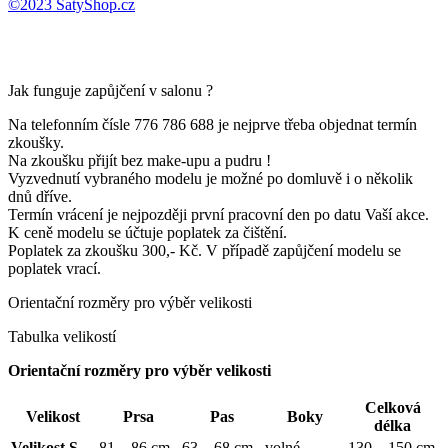
©2023 ŠatyShop.cz
Jak funguje zapůjčení v salonu ?
Na telefonním čísle 776 786 688 je nejprve třeba objednat termín
zkoušky.
Na zkoušku přijít bez make-upu a pudru !
Vyzvednutí vybraného modelu je možné po domluvě i o několik
dnů dříve.
Termín vrácení je nejpozději první pracovní den po datu Vaší akce.
K ceně modelu se účtuje poplatek za čištění.
Poplatek za zkoušku 300,- Kč. V případě zapůjčení modelu se
poplatek vrací.
Orientační rozměry pro výběr velikosti
Tabulka velikostí
Orientační rozměry pro výběr velikosti
Celková
Velikost
Prsa
Pas
Boky
délka
Velikost S
81 – 86 cm
63 – 68 cm
volné
130 – 150 cm