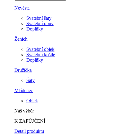
Nevěsta
Svatební šaty
Svatební obuv
Doplňky
Ženich
Svatební oblek
Svatební košile
Doplňky
Družička
Šaty
Mládenec
Oblek
Náš výběr
K ZAPŮJČENÍ
Detail produktu