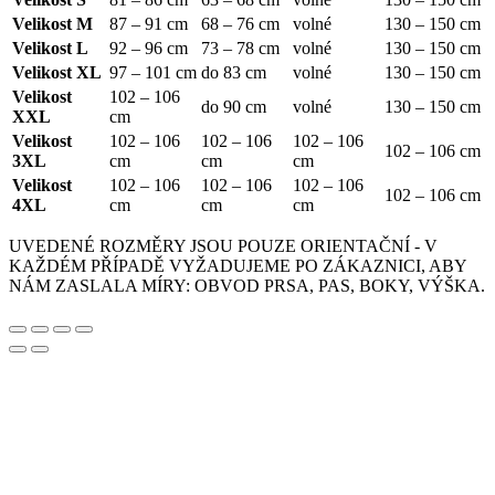
Velikost M
87 – 91 cm
68 – 76 cm
volné
130 – 150 cm
Velikost L
92 – 96 cm
73 – 78 cm
volné
130 – 150 cm
Velikost XL
97 – 101 cm
do 83 cm
volné
130 – 150 cm
Velikost
102 – 106
do 90 cm
volné
130 – 150 cm
XXL
cm
Velikost
102 – 106
102 – 106
102 – 106
102 – 106 cm
3XL
cm
cm
cm
Velikost
102 – 106
102 – 106
102 – 106
102 – 106 cm
4XL
cm
cm
cm
UVEDENÉ ROZMĚRY JSOU POUZE ORIENTAČNÍ - V
KAŽDÉM PŘÍPADĚ VYŽADUJEME PO ZÁKAZNICI, ABY
NÁM ZASLALA MÍRY: OBVOD PRSA, PAS, BOKY, VÝŠKA.