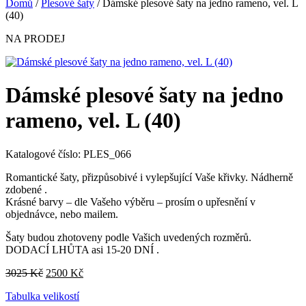
Domů
/
Plesové šaty
/ Dámské plesové šaty na jedno rameno, vel. L
(40)
NA PRODEJ
Dámské plesové šaty na jedno
rameno, vel. L (40)
Katalogové číslo: PLES_066
Romantické šaty, přizpůsobivé i vylepšující Vaše křivky. Nádherně
zdobené .
Krásné barvy – dle Vašeho výběru – prosím o upřesnění v
objednávce, nebo mailem.
Šaty budou zhotoveny podle Vašich uvedených rozměrů.
DODACÍ LHŮTA asi 15-20 DNÍ .
Původní
Aktuální
3025
Kč
2500
Kč
cena
cena
Tabulka velikostí
byla:
je: