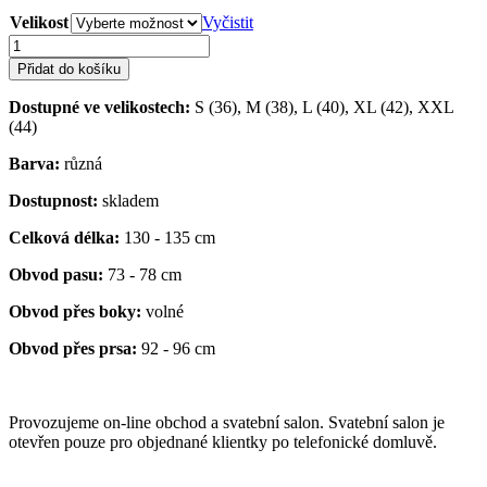
3025 Kč.
2500 Kč.
Velikost
Vyčistit
Dámské
plesové
Přidat do košíku
šaty
na
Dostupné ve velikostech:
S (36), M (38), L (40), XL (42), XXL
jedno
(44)
rameno,
vel.
Barva:
různá
L
(40)
Dostupnost:
skladem
množství
Celková délka:
130 - 135 cm
Obvod pasu:
73 - 78 cm
Obvod přes boky:
volné
Obvod přes prsa:
92 - 96 cm
Provozujeme on-line obchod a svatební salon. Svatební salon je
otevřen pouze pro objednané klientky po telefonické domluvě.