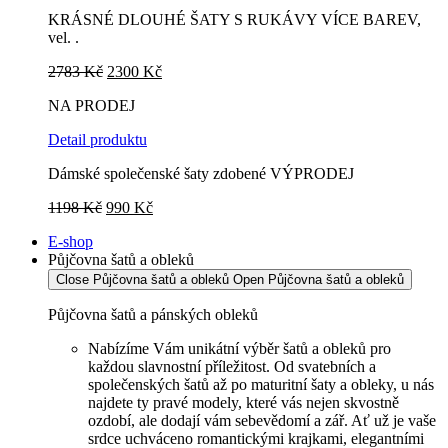
KRÁSNÉ DLOUHÉ ŠATY S RUKÁVY VÍCE BAREV,
vel. .
Původní
Aktuální
2783
Kč
2300
Kč
cena
cena
NA PRODEJ
byla:
je:
2783 Kč.
2300 Kč.
Detail produktu
Dámské společenské šaty zdobené VÝPRODEJ
Původní
Aktuální
1198
Kč
990
Kč
cena
cena
E-shop
byla:
je:
Půjčovna šatů a obleků
1198 Kč.
990 Kč.
Close Půjčovna šatů a obleků
Open Půjčovna šatů a obleků
Půjčovna šatů a pánských obleků
Nabízíme Vám unikátní výběr šatů a obleků pro
každou slavnostní příležitost. Od svatebních a
společenských šatů až po maturitní šaty a obleky, u nás
najdete ty pravé modely, které vás nejen skvostně
ozdobí, ale dodají vám sebevědomí a zář. Ať už je vaše
srdce uchváceno romantickými krajkami, elegantními