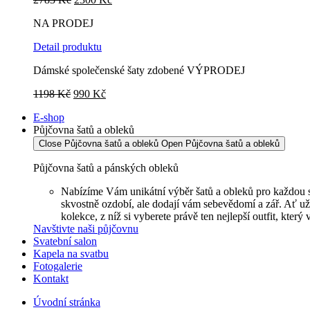
cena
cena
NA PRODEJ
byla:
je:
2783 Kč.
2300 Kč.
Detail produktu
Dámské společenské šaty zdobené VÝPRODEJ
Původní
Aktuální
1198
Kč
990
Kč
cena
cena
E-shop
byla:
je:
Půjčovna šatů a obleků
1198 Kč.
990 Kč.
Close Půjčovna šatů a obleků
Open Půjčovna šatů a obleků
Půjčovna šatů a pánských obleků
Nabízíme Vám unikátní výběr šatů a obleků pro každou sla
skvostně ozdobí, ale dodají vám sebevědomí a zář. Ať u
kolekce, z níž si vyberete právě ten nejlepší outfit, který v
Navštivte naši půjčovnu
Svatební salon
Kapela na svatbu
Fotogalerie
Kontakt
Úvodní stránka