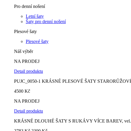
Pro denní nošení
Letní šaty
Šaty pro denní nošení
Plesové šaty
Plesové šaty
Náš výběr
NA PRODEJ
Detail produktu
PUJC_0050-1 KRÁSNÉ PLESOVÉ ŠATY STARORŮŽOV
4500
Kč
NA PRODEJ
Detail produktu
KRÁSNÉ DLOUHÉ ŠATY S RUKÁVY VÍCE BAREV, vel. 
Původní
Aktuální
2783
Kč
2300
Kč