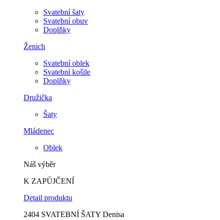
Svatební šaty
Svatební obuv
Doplňky
Ženich
Svatební oblek
Svatební košile
Doplňky
Družička
Šaty
Mládenec
Oblek
Náš výběr
K ZAPŮJČENÍ
Detail produktu
2404 SVATEBNÍ ŠATY Denisa