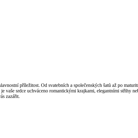
vnostní příležitost. Od svatebních a společenských šatů až po maturitní
ž je vaše srdce uchváceno romantickými krajkami, elegantními střihy 
ás zazářit.