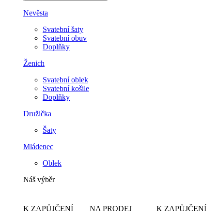
Nevěsta
Svatební šaty
Svatební obuv
Doplňky
Ženich
Svatební oblek
Svatební košile
Doplňky
Družička
Šaty
Mládenec
Oblek
Náš výběr
K ZAPŮJČENÍ
NA PRODEJ
K ZAPŮJČENÍ