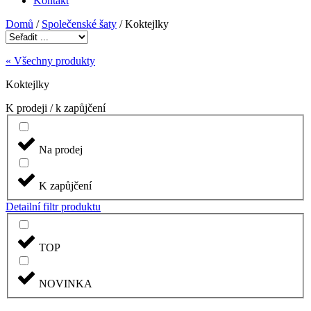
Kontakt
Domů
/
Společenské šaty
/ Koktejlky
« Všechny produkty
Koktejlky
K prodeji / k zapůjčení
Na prodej
K zapůjčení
Detailní filtr produktu
TOP
NOVINKA