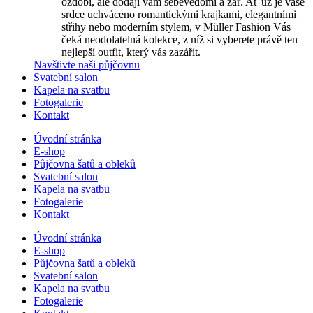
ozdobí, ale dodají vám sebevědomí a zář. Ať už je vaše
srdce uchváceno romantickými krajkami, elegantními
střihy nebo moderním stylem, v Müller Fashion Vás
čeká neodolatelná kolekce, z níž si vyberete právě ten
nejlepší outfit, který vás zazářit.
Navštivte naši půjčovnu
Svatební salon
Kapela na svatbu
Fotogalerie
Kontakt
Úvodní stránka
E-shop
Půjčovna šatů a obleků
Svatební salon
Kapela na svatbu
Fotogalerie
Kontakt
Úvodní stránka
E-shop
Půjčovna šatů a obleků
Svatební salon
Kapela na svatbu
Fotogalerie